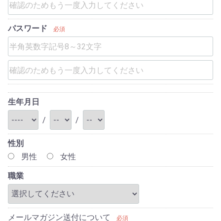
パスワード
必須
生年月日
/
/
性別
男性
女性
職業
メールマガジン送付について
必須