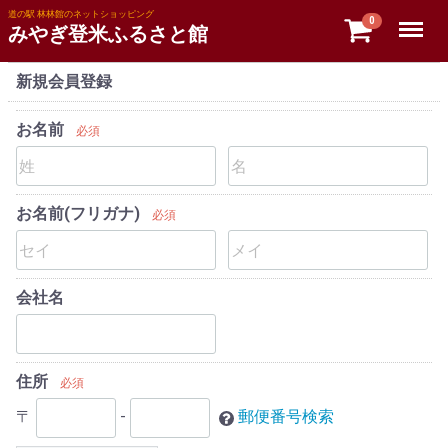
道の駅 林林館のネットショッピング
Menu
0
みやぎ登米ふるさと館
新規会員登録
お名前
必須
お名前(フリガナ)
必須
会社名
住所
必須
〒
-
郵便番号検索